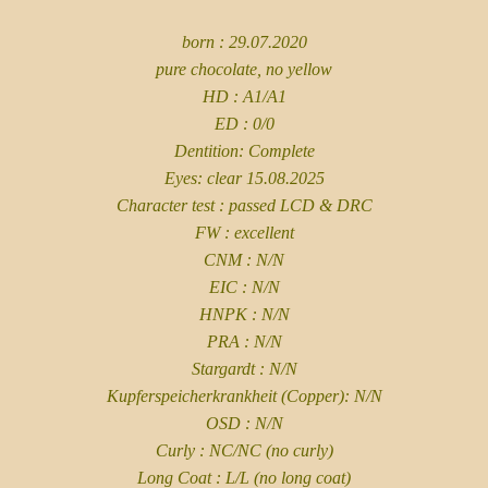
born : 29.07.2020
pure chocolate, no yellow
HD : A1/A1
ED : 0/0
Dentition: Complete
Eyes: clear 15.08.2025
Character test : passed LCD & DRC
FW : excellent
CNM : N/N
EIC : N/N
HNPK : N/N
PRA : N/N
Stargardt : N/N
Kupferspeicherkrankheit (Copper): N/N
OSD : N/N
Curly : NC/NC (no curly)
Long Coat : L/L (no long coat)